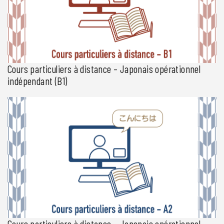
n’ayant jamais étudié le japonais ; Niveau débutant 1 […]
Cours particuliers à distance – Japonais opérationnel
indépendant (B1)
Espace Japon vous propose un parcours de formation en cours
particuliers à distance pour les personnes ayant un niveau
indépendant. Cette formation vise le niveau B1 du CECRL. Deux
niveaux d’entrée en formation sont proposés dans le cadre d’un
programme de niveau B1 : Niveau indépendant 1 (B1.1) pour les
personnes maîtrisant les notions intermédiaires en japonais (test
[…]
Cours particuliers à distance – Japonais opérationnel