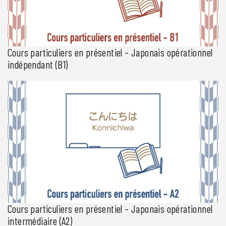
Cours particuliers en présentiel – Japonais opérationnel
indépendant (B1)
Espace Japon vous propose un parcours de formation en cours
particuliers en présentiel pour les personnes ayant un niveau
indépendant. Cette formation vise le niveau B1 du CECRL. Deux
niveaux d’entrée en formation sont proposés dans le cadre d’un
programme de niveau B1 : Niveau indépendant 1 (B1.1) pour les
personnes maîtrisant les notions intermédiaires en japonais (test
[…]
Cours particuliers en présentiel – Japonais opérationnel
intermédiaire (A2)