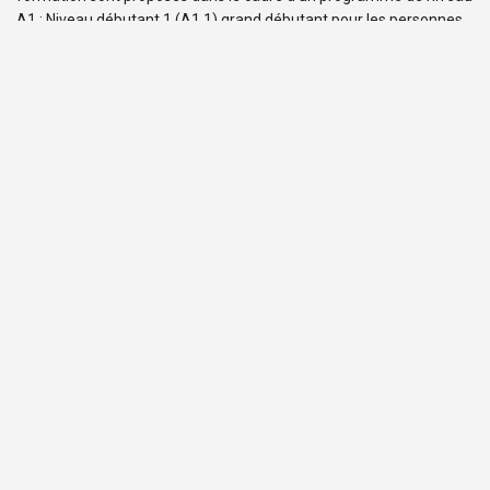
A1 : Niveau débutant 1 (A1.1) grand débutant pour les personnes
n’ayant jamais étudié le […]