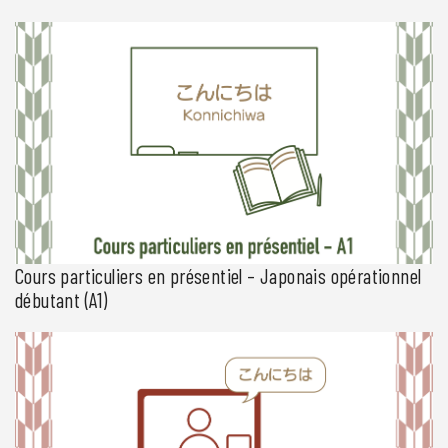
Espace Japon vous propose un parcours de formation en cours
particuliers en présentiel pour les personnes ayant un niveau
intermédiaire. Cette formation vise le niveau A2 du CECRL. Deux
niveaux d’entrée en formation sont proposés dans le cadre d’un
programme de niveau A2 : Niveau intermédiaire 1 (A2.1) pour les
personnes maîtrisant les notions élémentaires en japonais (test
de […]
Cours particuliers en présentiel – Japonais opérationnel
débutant (A1)
Espace Japon vous propose un parcours de formation en cours
particuliers en présentiel pour débutants ou faux débutants. Cette
formation vise le niveau A1 du CECRL. Trois niveaux d’entrée en
formation sont proposés dans le cadre d’un programme de niveau
A1 : Niveau débutant 1 (A1.1) grand débutant pour les personnes