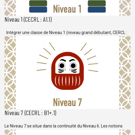
Niveau 1 (CECRL : A1.1)
Intégrer une classe de Niveau 1 (niveau grand débutant, CERCL :
A1.1) ne nécessite aucun pré-requis et s’adresse aux personnes
souhaitant acquérir les bases du japonais. L’apprentissage du
syllabaire (hiragana et katakana) est compris dans programme
des cours, ainsi que la mémorisation de vocabulaire et des
structures grammaticales de base permettant à l’apprenant de […]
Niveau 7 (CECRL : B1+.1)
Le Niveau 7 se situe dans la continuité du Niveau 6. Les notions
étudiées permettent aux apprennants de développer des