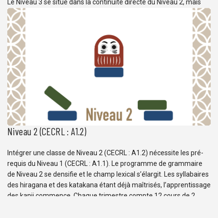
Le Niveau 3 se situe dans la continuité directe du Niveau 2, mais
les notions étudiées de grammaire se complexifient et sont de
plus en plus nuancées, à l’oral comme à l’écrit. Le vocabulaire est
de plus en plus complet et précis et l’apprentissage des kanji se
poursuit. Chaque trimestre compte 12 cours de 2 […]
Niveau 2 (CECRL : A1.2)
Intégrer une classe de Niveau 2 (CECRL : A1.2) nécessite les pré-
requis du Niveau 1 (CECRL : A1.1). Le programme de grammaire
de Niveau 2 se densifie et le champ lexical s’élargit. Les syllabaires
des hiragana et des katakana étant déjà maîtrisés, l’apprentissage
des kanji commence. Chaque trimestre compte 12 cours de 2
heures, soit […]