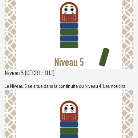
compétences professionnelles à l’oral comme à l’écrit. Le
vocabulaire est de plus en plus complet et précis et l’étude des
kanji se poursuit. Les structures de phrases abordées sont très
nuancées et répondent à des […]
Niveau 5 (CECRL : B1.1)
Le Niveau 5 se situe dans la continuité du Niveau 4. Les notions
étudiées permettent aux apprennants de commencer à
développer des compétences professionnelles à l’oral comme à
l’écrit. Le vocabulaire est de plus en plus complet et précis et
l’étude des kanji se poursuit. L’étude des structures syntaxiques
élémentaires s’étant achevé à la fin […]