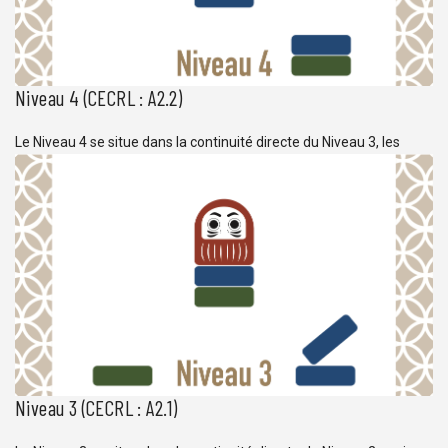
Niveau 4 (CECRL : A2.2)
Le Niveau 4 se situe dans la continuité directe du Niveau 3, les
notions étudiées viennent compléter les compétences
interactionnelles des apprenants à l’oral comme à l’écrit. Le
vocabulaire est de plus en plus complet et précis et
l’apprentissage des kanji se poursuit. Chaque trimestre compte 12
cours de 2 heures, soit 24 heures de […]
Niveau 3 (CECRL : A2.1)