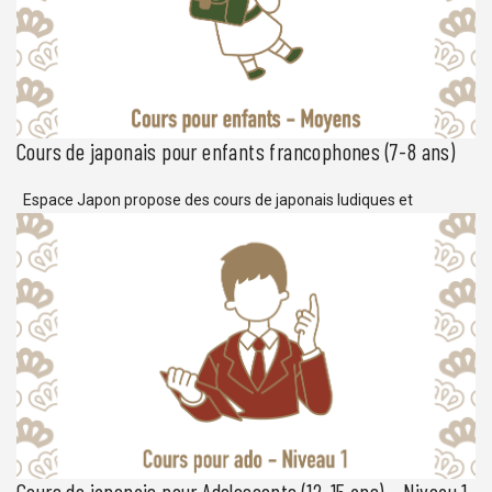
Cours de japonais pour enfants francophones (7-8 ans)
Espace Japon propose des cours de japonais ludiques et
conviviaux pour les enfants débutants en langue japonaise. Avec
une régularité hebdomadaire, les cours pour enfants d’Espace
Japon sont riches d’expériences culturelles et d’exercices
d’application pratique de la langue japonaise, parfait pour s’initier
au japonais, et préparer l’apprentissage de la langue dans les
classes supérieures. […]
Cours de japonais pour Adolescents (12-15 ans) – Niveau 1