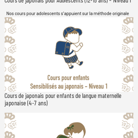
Nos cours pour adolescents s’appuient sur la méthode originale
d’Espace Japon. Cette méthode fournit les outils d’un
apprentissage structuré dans une ambiance conviviale réunissant
des jeunes du même âge. Les cours sont conçus pour des élèves
âgés de 12 à 15 ans et proposent une approche ludique de
l’apprentissage de la langue et de […]
Cours de japonais pour enfants de langue maternelle
japonaise (4-7 ans)
Espace Japon propose des cours de japonais ludiques et
conviviaux pour enfants sensibilisés à parler et écouter le japonais
à la maison avec leurs parents ou leur famille proche. Avec une
régularité hebdomadaire, les cours pour enfants d’Espace Japon