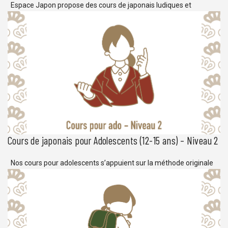
Espace Japon propose des cours de japonais ludiques et
conviviaux pour les enfants débutants en langue japonaise. Avec
une régularité hebdomadaire, les cours pour enfants d’Espace
Japon sont riches d’expériences culturelles et d’exercices
d’application pratique de la langue japonaise, parfait pour s’initier
au japonais, et préparer l’apprentissage de la langue dans les
classes supérieures. […]
Cours de japonais pour Adolescents (12-15 ans) – Niveau 2
Nos cours pour adolescents s’appuient sur la méthode originale
d’Espace Japon. Cette méthode fournit les outils d’un
apprentissage structuré dans une ambiance conviviale réunissant
des jeunes du même âge. Les cours sont conçus pour des élèves
âgés de 12 à 15 ans et proposent une approche ludique de
l’apprentissage de la langue et de […]