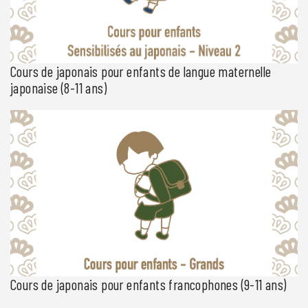
Cours de japonais pour enfants de langue maternelle
japonaise (8-11 ans)
Espace Japon propose des cours de japonais ludiques et
conviviaux pour enfants sensibilisés à parler et écouter le japonais
à la maison avec leurs parents ou leur famille proche. Avec une
régularité hebdomadaire, les cours pour enfants d’Espace Japon
sont riches d’expériences culturelles et d’exercices d’application
pratique de la langue japonaise, parfaits pour mieux […]
Cours de japonais pour enfants francophones (9-11 ans)